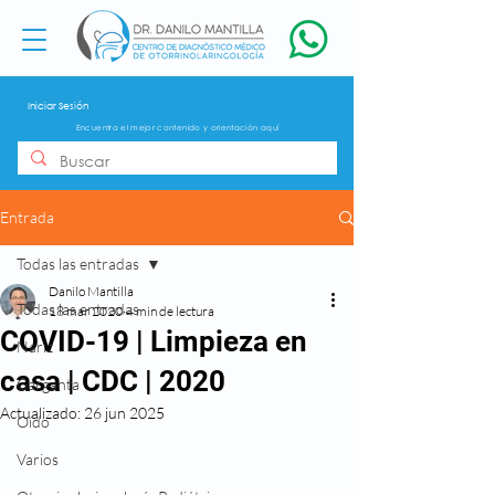
Iniciar Sesión
Encuentra el mejor contenido y orientación aquí
Entrada
Todas las entradas
Danilo Mantilla
Todas las entradas
18 mar 2020
4 min de lectura
COVID-19 | Limpieza en
Nariz
casa | CDC | 2020
Garganta
Actualizado:
26 jun 2025
Oído
Varios