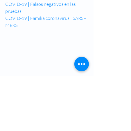
COVID-19 | F
alsos negativos en las 
pruebas
COVID-19 | Familia coronavirus | SARS - 
MERS
Suscríbete
El Mejor Blog de Otorrino !!!
Mantente al día con las últimas 
novedades en la Otorrinolaringología