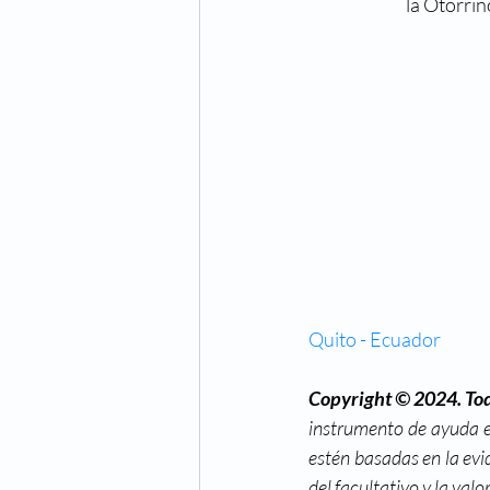
la Otorrin
Quito - Ecuador
Copyright © 2024. Tod
instrumento de ayuda e
estén basadas en la evid
del facultativo y la val