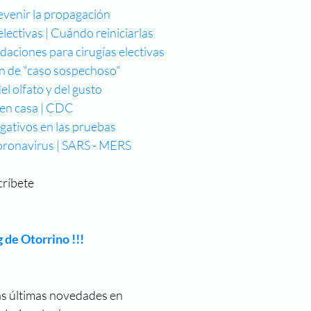
venir la propagación
lectivas | Cuándo reiniciarlas
ciones para cirugías electivas 
n de "caso sospechoso"
l olfato y del gusto
en casa | CDC
gativos en las pruebas
oronavirus | SARS - MERS
críbete
 de Otorrino !!!
as últimas novedades en 