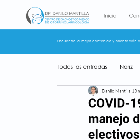
Inicio
Con
Encuentra el mejor contenido y orientación 
Todas las entradas
Nariz
Danilo Mantilla
13 
COVID-19
manejo d
electivos