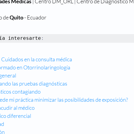
dades Médicas
 | Centro DM_ORL | Centro de Diagnóstico M
o de 
Quito
 - Ecuador
ía interesarte
:
| Cuidados en la consulta médica
ormado en Otorrinolaringología
general
ando las pruebas diagnósticas
ticos contagiando
 mi práctica minimizar las posibilidades de exposición?
udir al médico
co diferencial
ad
ón