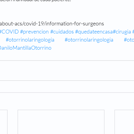
/about-acs/covid-19/information-for-surgeons
#COVID
#prevencion
#cuidados
#quedateencasa
#cirugia
#otorrinolaringología 
#otorrinolaringologia 
aniloMantillaOtorrino