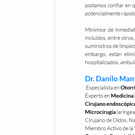
podamos confiar en q
potencialmente rápido
Minimice de inmediato
incluidos, entre otros
suministros de limpie
embargo, están elimi
hospitalizados, ambul
Dr. Danilo Mant
 Especialista en 
Otorr
Experto en 
Medicina 
Cirujano endoscópic
Microcirugía
 larínge
Cirujano de Oídos, Na
Miembro Activo de la 