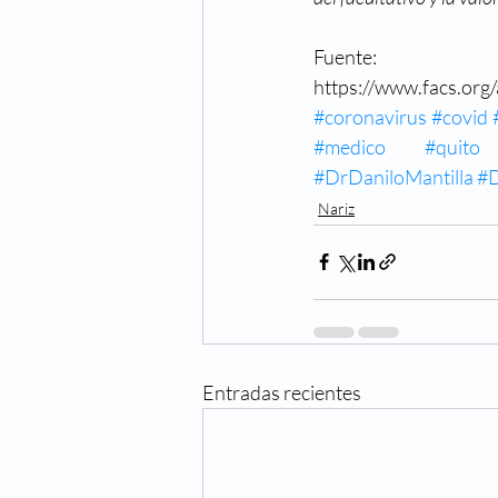
Fuente:  
https://www.facs.org
#coronavirus
#covid
#medico
#quito
#DrDaniloMantilla 
#D
Nariz
Entradas recientes