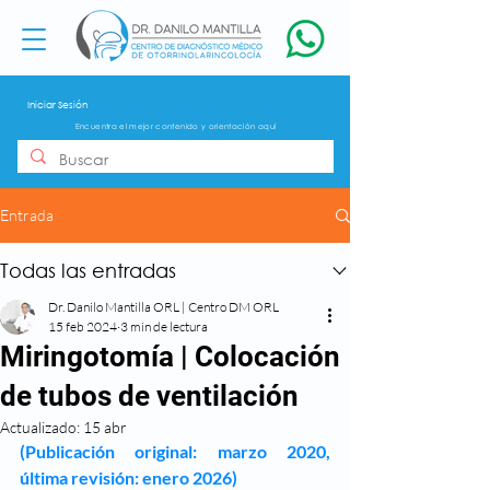
Iniciar Sesión
Encuentra el mejor contenido y orientación aquí
Entrada
Todas las entradas
Dr. Danilo Mantilla ORL | Centro DM ORL
15 feb 2024
3 min de lectura
Miringotomía | Colocación
de tubos de ventilación
Actualizado:
15 abr
(Publicación original: marzo 2020, 
última revisión: enero 2026)