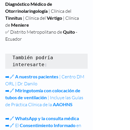
Diagnóstico Médico de 
Otorrinolaringología
 | Clínica del 
Tinnitus 
| Clínica del 
Vértigo 
| Clínica 
de
 Meniere
✅ Distrito Metropolitano de 
Quito
 - 
Ecuador
También podría 
interesarte
:
➡️🔗 
A nuestros pacientes
 | Centro DM 
ORL | Dr. Danilo
➡️🔗 
Miringotomía con colocación de 
tubos de ventilación
 | Incluye las Guías 
de Práctica Clínica de la 
AAOHNS
➡️🔗 
WhatsApp y la consulta médica
➡️🔗 
El 
Consentimiento Informado
 en 