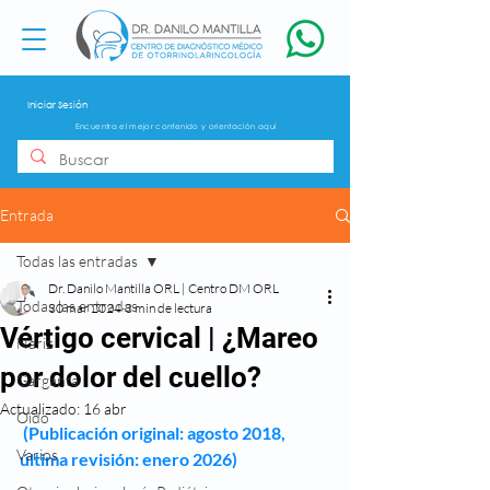
Iniciar Sesión
Encuentra el mejor contenido y orientación aquí
Entrada
Todas las entradas
Dr. Danilo Mantilla ORL | Centro DM ORL
Todas las entradas
30 mar 2024
3 min de lectura
Vértigo cervical | ¿Mareo
Nariz
por dolor del cuello?
Garganta
Actualizado:
16 abr
Oído
 (Publicación original: agosto 2018, 
Varios
última revisión: enero 2026)