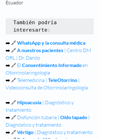
Ecuador
También podría 
interesarte
:
➡️ 🔗 
WhatsApp y la consulta médica
➡️ 🔗 
A nuestros pacientes
 | Centro DM 
ORL | Dr. Danilo
➡️ 🔗 
El 
Consentimiento Informado
 en 
Otorrinolaringología
➡️ 🔗 
Telemedicina | 
TeleOtorrino
 | 
Videoconsulta de Otorrinolaringología
➡️ 🔗 
Hipoacusia
 | Diagnóstico y 
tratamiento
➡️ 🔗 
Disfunción tubaria | 
Oído tapado
 | 
Diagnóstico y tratamiento
➡️ 🔗 
Vértigo 
| Diagnóstico y tratamiento