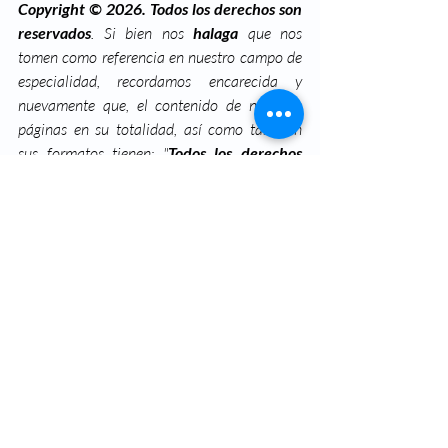
Copyright © 2026. Todos los derechos son 
reservados
. Si bien nos 
halaga
 que nos 
tomen como referencia en nuestro campo de 
especialidad, recordamos encarecida y 
nuevamente que, el contenido de nuestras 
páginas en su totalidad, así como también 
sus formatos tienen: "
Todos los derechos 
reservados
".😊 La presente guía clínica está 
concebida como un instrumento de ayuda en 
la consulta de atención primaria. Se ha 
procurado que todas sus aseveraciones estén 
basadas en la evidencia científica más firme, 
pero su aplicación nunca debe sustituir al 
juicio clínico del facultativo y la valoración 
individual de cada paciente.
#Vertigo
#EnfermedadesDelOido
#vértigo
#vertigos
#vertigosucks
#vertigo
#vertigorecords
#dissiness