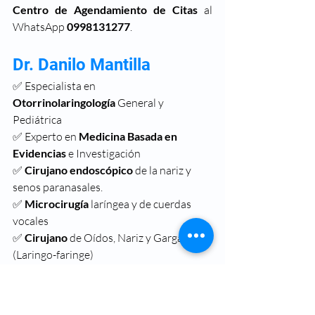
Centro de Agendamiento de Citas 
al 
WhatsApp 
0998131277
.
Dr. Danilo Mantilla
✅ Especialista en 
Otorrinolaringología
 General y 
Pediátrica
✅ Experto en 
Medicina Basada en 
Evidencias
 e Investigación
✅
 Cirujano endoscópico
 de la nariz y 
senos paranasales.
✅
 Microcirugía
 laríngea y de cuerdas 
vocales
✅
 Cirujano
 de Oídos, Nariz y Garganta 
(Laringo-faringe)
✅ Miembro Activo de la "
American 
Academy of Otolaryngology Head and 
Neck Surgery
" de los EEUU