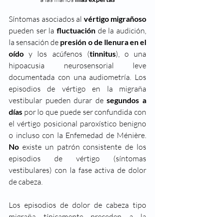
Síntomas asociados al 
vértigo migrañoso
pueden ser la 
fluctuación
 de la audición, 
la sensación de 
presión o de llenura en el 
oído
 y los acúfenos (
tinnitus
), o una 
hipoacusia neurosensorial leve 
documentada con una audiometría. Los 
episodios de vértigo en la migraña 
vestibular pueden durar de 
segundos a 
días
 por lo que puede ser confundida con 
el vértigo posicional paroxístico benigno 
o incluso con la Enfemedad de Ménière. 
No
 existe un patrón consistente de los 
episodios de vértigo (síntomas 
vestibulares) con la fase activa de dolor 
de cabeza.
Los episodios de dolor de cabeza tipo 
migraña típicamente preceden a la 