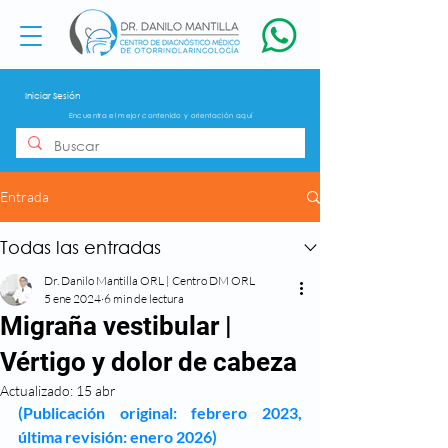
Iniciar Sesión
Encuentra el mejor contenido y orientación aquí
Entrada
Todas las entradas
Dr. Danilo Mantilla ORL | Centro DM ORL
5 ene 2024
6 min de lectura
Migraña vestibular |
Vértigo y dolor de cabeza
Actualizado:
15 abr
(Publicación original: febrero 2023, 
última revisión: enero 2026)