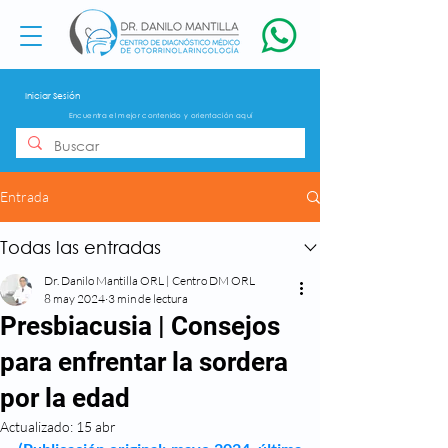
Iniciar Sesión
Encuentra el mejor contenido y orientación aquí
Entrada
Todas las entradas
Dr. Danilo Mantilla ORL | Centro DM ORL
8 may 2024
3 min de lectura
Presbiacusia | Consejos
para enfrentar la sordera
por la edad
Actualizado:
15 abr