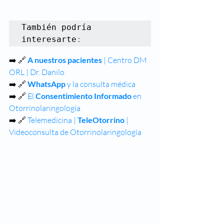
También podría 
interesarte
:
➡️ 🔗 
A nuestros pacientes
 | Centro DM 
ORL | Dr. Danilo
➡️ 🔗 
WhatsApp 
y la consulta médica
➡️ 🔗 
El 
Consentimiento Informado
 en 
Otorrinolaringología
➡️ 🔗 
Telemedicina | 
TeleOtorrino
 | 
Videoconsulta de Otorrinolaringología