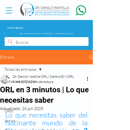
Iniciar Sesión
Encuentra el mejor contenido y orientación aquí
Entrada
Todas las entradas
Dr. Danilo Mantilla ORL | Centro DM ORL
Todas las entradas
6 ene 2024
2 min de lectura
ORL en 3 minutos | Lo que
Nariz
necesitas saber
Garganta
Actualizado:
26 jun 2025
Oído
Lo que necesitas saber del 
Varios
fascinante mundo de la 