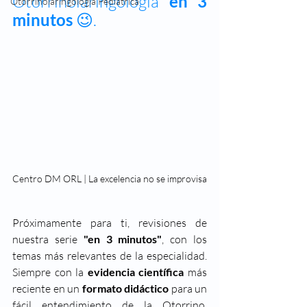
Otorrinolaringología 
en 3 
Otorrinolaringología Pediátrica
minutos
 😉.
Centro DM ORL | La excelencia no se improvisa
Próximamente para ti, revisiones de 
nuestra serie 
"en 3 minutos"
, con los 
temas más relevantes de la especialidad. 
Siempre con la 
evidencia científica 
más 
reciente en un 
formato didáctico
 para un 
fácil entendimiento de la Otorrino.  