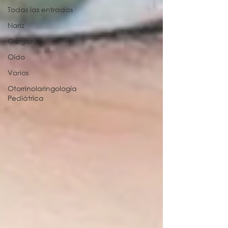
Todas las entradas
Nariz
Garganta
Oído
Varios
Otorrinolaringología
Pediátrica